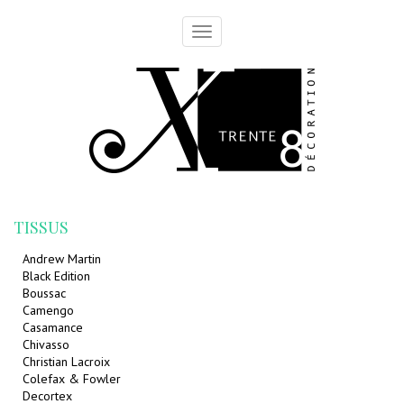
Toggle
navigation
TISSUS
Andrew Martin
Black Edition
Boussac
Camengo
Casamance
Chivasso
Christian Lacroix
Colefax & Fowler
Decortex