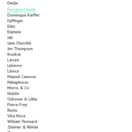
Dedar
Designers Guild
Dominique Kieffer
Eijffinger
Elitis
Etamine
Jab
Jane Churchill
Jim Thompson
Kvadrat
Larsen
Lelievre
Libeco
Manuel Canovas
Métaphores
Morris & Co
Nobilis
Osborne & Little
Pierre Frey
Romo
Villa Nova
William Yeoward
Zimmer & Rohde