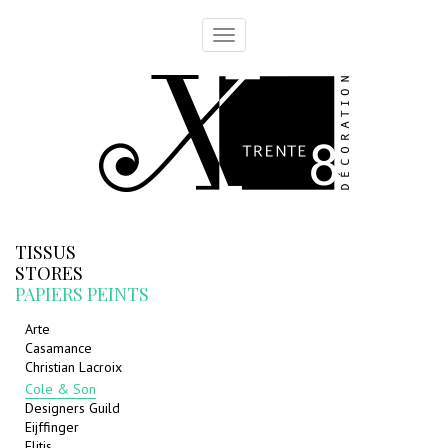
Toggle
navigation
TISSUS
STORES
PAPIERS PEINTS
Arte
Casamance
Christian Lacroix
Cole & Son
Designers Guild
Eijffinger
Elitis