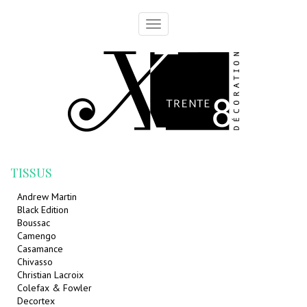
Toggle
navigation
TISSUS
Andrew Martin
Black Edition
Boussac
Camengo
Casamance
Chivasso
Christian Lacroix
Colefax & Fowler
Decortex