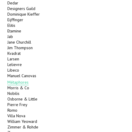
Dedar
Designers Guild
Dominique Kieffer
Eijffinger
Elitis
Etamine
Jab
Jane Churchill
Jim Thompson
Kvadrat
Larsen
Lelievre
Libeco
Manuel Canovas
Métaphores
Morris & Co
Nobilis
Osborne & Little
Pierre Frey
Romo
Villa Nova
William Yeoward
Zimmer & Rohde