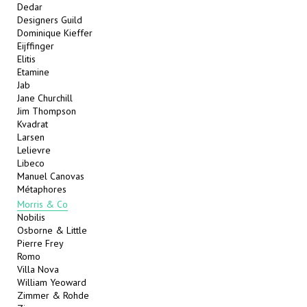
Dedar
Designers Guild
Dominique Kieffer
Eijffinger
Elitis
Etamine
Jab
Jane Churchill
Jim Thompson
Kvadrat
Larsen
Lelievre
Libeco
Manuel Canovas
Métaphores
Morris & Co
Nobilis
Osborne & Little
Pierre Frey
Romo
Villa Nova
William Yeoward
Zimmer & Rohde