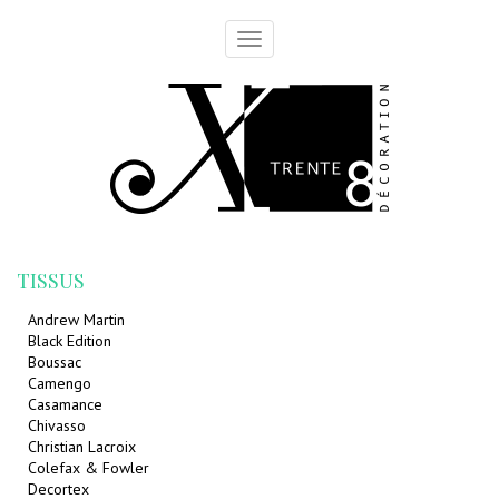
Toggle
navigation
TISSUS
Andrew Martin
Black Edition
Boussac
Camengo
Casamance
Chivasso
Christian Lacroix
Colefax & Fowler
Decortex